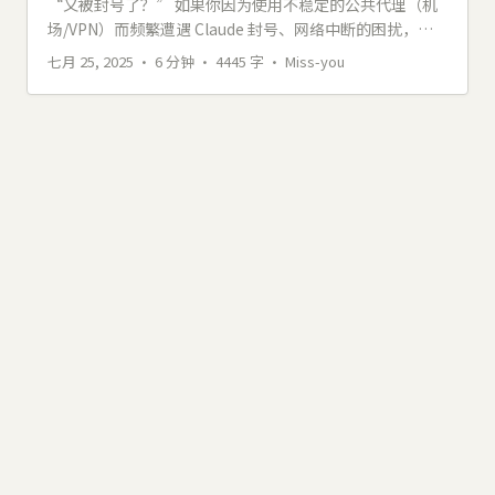
“又被封号了？” 如果你因为使用不稳定的公共代理（机
场/VPN）而频繁遭遇 Claude 封号、网络中断的困扰，那
么这份指南将彻底解决你的问题。我们将一步步搭建一套
七月 25, 2025
· 6 分钟 · 4445 字 · Miss-you
专属于你的、稳定且干净的网络环境。 ...