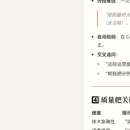
分段推进
：一次
“按照最终
（含注释）
自动验码
：在 
正。
交叉追问
：
“这段话里面
“帮我把示例改
4️⃣ 质量把
维度
提
技术准确性
“
读者体验
“