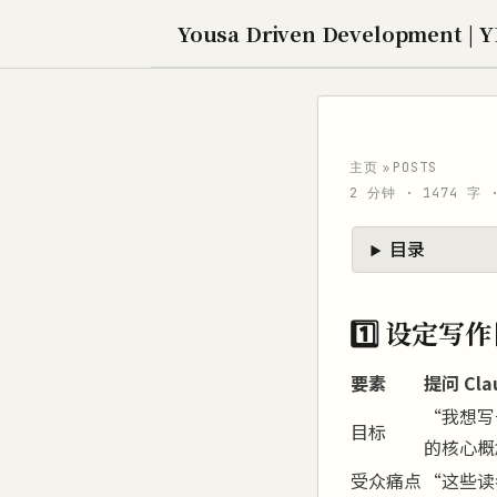
Yousa Driven Development | 
»
主页
POSTS
2 分钟 · 1474 字 
目录
1️⃣ 设定
要素
提问 Cla
“我想写
目标
的核心概
受众痛点
“这些读