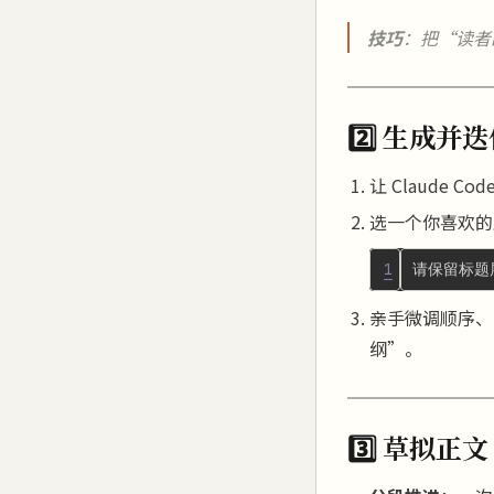
技巧
：把“读者
2️⃣ 生成并
让 Claude 
选一个你喜欢的
1
亲手微调顺序、合
纲”。
3️⃣ 草拟正