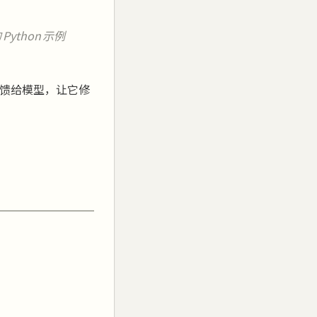
ython 示例
期反馈给模型，让它修
”