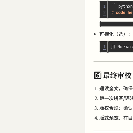
1
2
可视化
（选）：
1
6️⃣ 最终审
通读全文
，确保
跑一次拼写/语
版权合规
：确认
版式预览
：在目