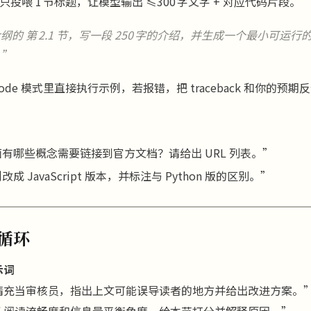
只投喂 1 节标题，让模型输出 ≤300 字文字 + 对应代码片段。
大纲的
第 2.1 节
，写一段 250 字的介绍，并生成一个最小可运行的 P
。”
Code 模式里直接执行示例，若报错，把 traceback 和你的预
有哪些概念需要链接到官方文档？请给出 URL 列表。”
成 JavaScript 版本，并标注与 Python 版的区别。”
关循环
示词
请充当审核员，指出上文可能误导读者的地方并给出改进方案。
从阅读流畅度和信息量平衡角度，给本节打分并解释原因。”