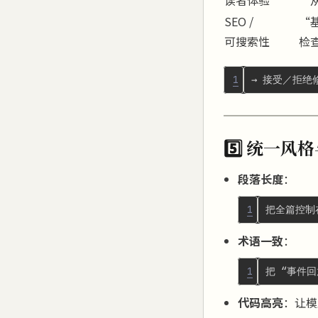
SEO /
“
可搜索性
检
1
5️⃣ 统一风
段落长度
：
1
术语一致
：
1
代码高亮
：让模